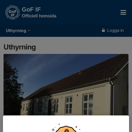
GoF IF
Officiell hemsida
Logga in
Uthyrning
Uthyrning