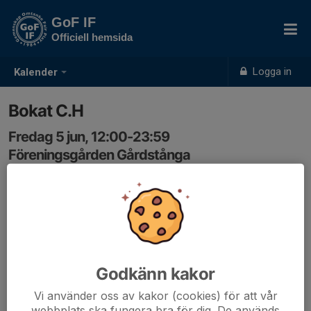
GoF IF
Officiell hemsida
Logga in
Kalender
Bokat C.H
Fredag 5 jun, 12:00-23:59
Föreningsgården Gårdstånga
Samling: 12:00
Mail 29/7 2025 Cathrine
Godkänn kakor
Vi använder oss av kakor (cookies) för att vår
webbplats ska fungera bra för dig. De används