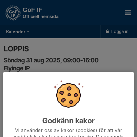
GoF IF
Officiell hemsida
Logga in
Kalender
LOPPIS
Söndag 31 aug 2025, 09:00-16:00
Flyinge IP
Samling: 09:00
Godkänn kakor
Vi använder oss av kakor (cookies) för att vår
webbplats ska fungera bra för dig. De används