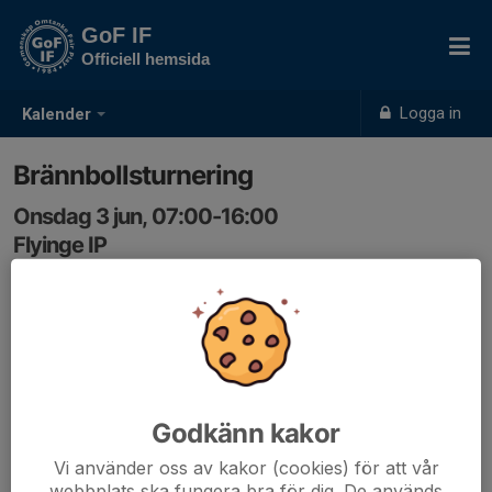
GoF IF
Officiell hemsida
Logga in
Kalender
Brännbollsturnering
Onsdag 3 jun, 07:00-16:00
Flyinge IP
Samling: 07:00
Godkänn kakor
Vi använder oss av kakor (cookies) för att vår
webbplats ska fungera bra för dig. De används