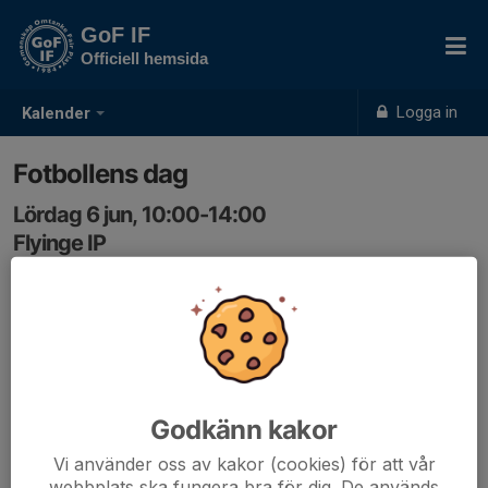
GoF IF
Officiell hemsida
Logga in
Kalender
Fotbollens dag
Lördag 6 jun, 10:00-14:00
Flyinge IP
Samling: 10:00
Godkänn kakor
Vi använder oss av kakor (cookies) för att vår
webbplats ska fungera bra för dig. De används