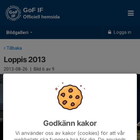
GoF IF
Officiell hemsida
Logga in
Bildgalleri
Tillbaka
Loppis 2013
2013-08-26
|
Bild
6
av 9
Godkänn kakor
Vi använder oss av kakor (cookies) för att vår
webbplats ska fungera bra för dig. De används