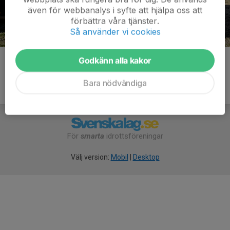
även för webbanalys i syfte att hjälpa oss att
förbättra våra tjänster.
Så använder vi cookies
Fotograf: Stefan Hellström
Godkänn alla kakor
Bara nödvändiga
För
smarta
idrottsföreningar
Välj version:
Mobil
|
Desktop