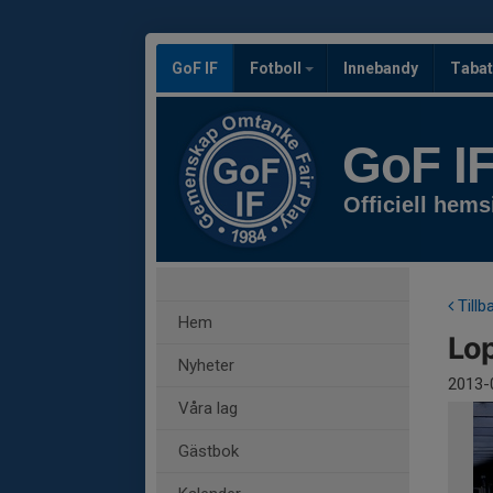
GoF IF
Fotboll
Innebandy
Tabat
GoF I
Officiell hems
Tillb
Hem
Lop
Nyheter
2013-
Våra lag
Gästbok