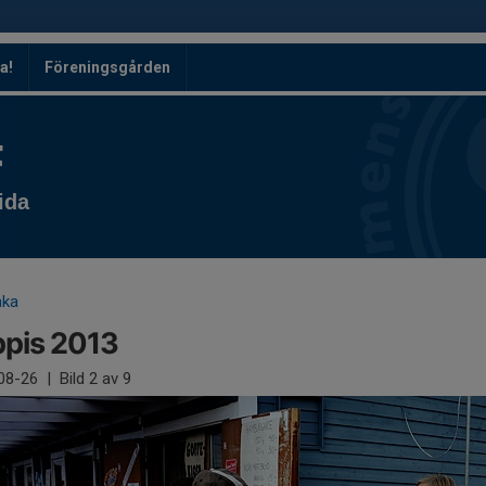
a!
Föreningsgården
F
ida
aka
pis 2013
08-26
|
Bild
2
av 9