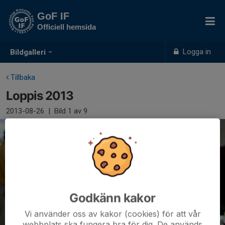
GoF IF
Officiell hemsida
Logga in
Bildgalleri
Tillbaka
Loppis 2013
2013-08-26
|
Bild
1
av 9
Godkänn kakor
Vi använder oss av kakor (cookies) för att vår
webbplats ska fungera bra för dig. De används