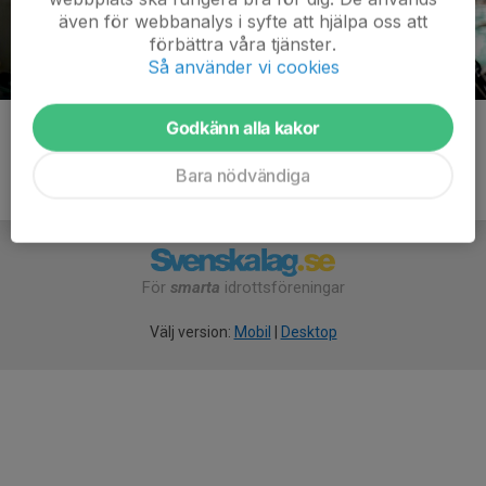
även för webbanalys i syfte att hjälpa oss att
förbättra våra tjänster.
Så använder vi cookies
Fotograf: Stefan Hellström
Godkänn alla kakor
Bara nödvändiga
För
smarta
idrottsföreningar
Välj version:
Mobil
|
Desktop