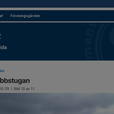
a!
Föreningsgården
F
ida
aka
ubbstugan
10-29
|
Bild
10
av 11