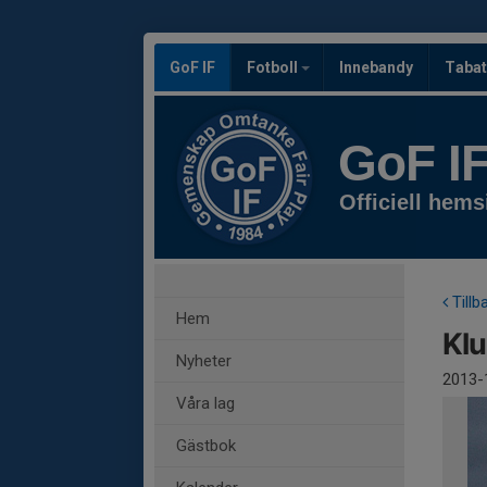
GoF IF
Fotboll
Innebandy
Tabat
GoF I
Officiell hems
Tillb
Hem
Kl
Nyheter
2013-
Våra lag
Gästbok