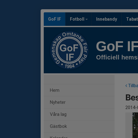
GoF IF
Fotboll
Innebandy
Tabat
GoF I
Officiell hems
Tillb
Hem
Be
Nyheter
2014-
Våra lag
Gästbok