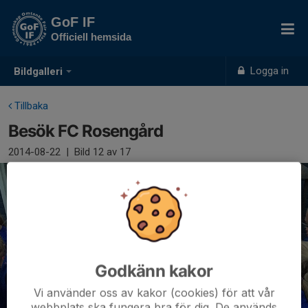
GoF IF
Officiell hemsida
Logga in
Bildgalleri
Tillbaka
Besök FC Rosengård
2014-08-22
|
Bild
12
av 17
Godkänn kakor
Vi använder oss av kakor (cookies) för att vår
webbplats ska fungera bra för dig. De används