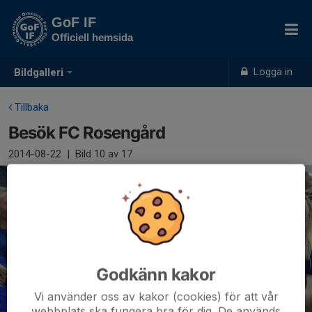
GoF IF
Officiell hemsida
Logga in
Bildgalleri
Tillbaka
Besök FC Rosengård
2014-08-22
|
Bild
10
av 17
Godkänn kakor
Vi använder oss av kakor (cookies) för att vår
webbplats ska fungera bra för dig. De används