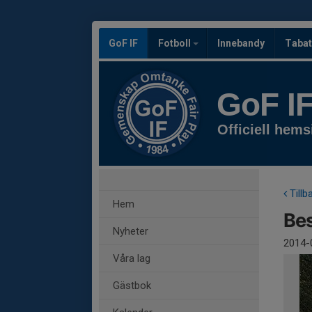
GoF IF
Fotboll
Innebandy
Tabat
GoF I
Officiell hems
Tillb
Hem
Be
Nyheter
2014-
Våra lag
Gästbok