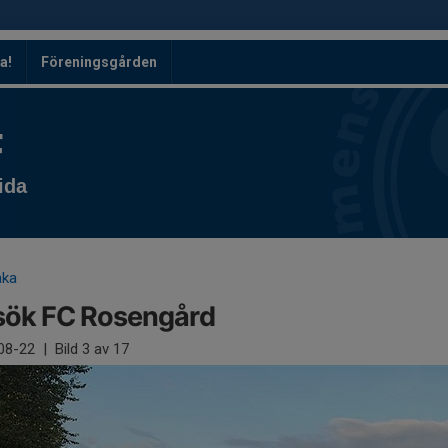
a!
Föreningsgården
F
ida
aka
sök FC Rosengård
08-22
|
Bild
3
av 17