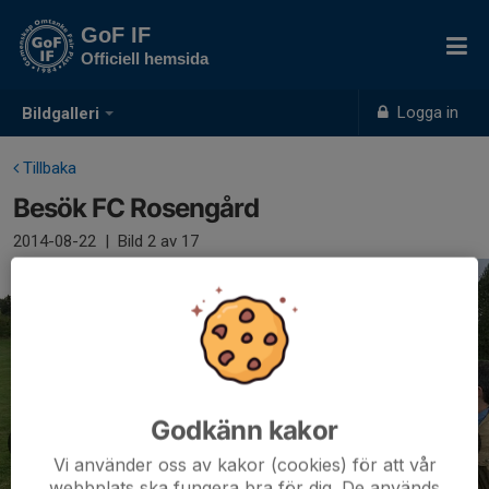
GoF IF
Officiell hemsida
Logga in
Bildgalleri
Tillbaka
Besök FC Rosengård
2014-08-22
|
Bild
2
av 17
Godkänn kakor
Vi använder oss av kakor (cookies) för att vår
webbplats ska fungera bra för dig. De används