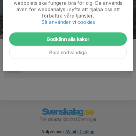
webbplats ska fungera bra för dig. De används
även för webbanalys i syfte att hjälpa oss att
förbättra våra tjänster.
Så använder vi cookies
Godkänn alla kakor
Grund till nya bodar på plats, 2017-11-27
Bara nödvändiga
Kommentarer
För
smarta
idrottsföreningar
Välj version:
Mobil
|
Desktop