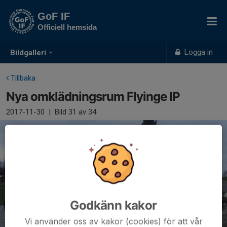
GoF IF
Officiell hemsida
Logga in
Bildgalleri
Tillbaka
Nya omklädningsrum Flyinge IP
2017-11-30
|
Bild
31
av 34
Godkänn kakor
Vi använder oss av kakor (cookies) för att vår