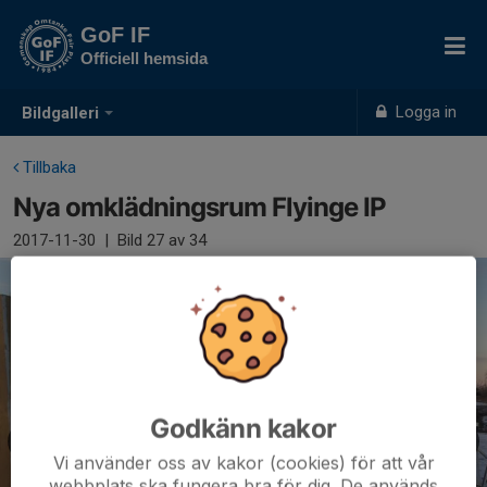
GoF IF
Officiell hemsida
Logga in
Bildgalleri
Tillbaka
Nya omklädningsrum Flyinge IP
2017-11-30
|
Bild
27
av 34
Godkänn kakor
Vi använder oss av kakor (cookies) för att vår
webbplats ska fungera bra för dig. De används