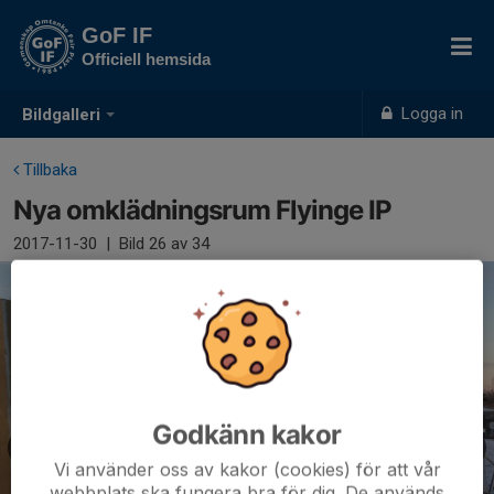
GoF IF
Officiell hemsida
Logga in
Bildgalleri
Tillbaka
Nya omklädningsrum Flyinge IP
2017-11-30
|
Bild
26
av 34
Godkänn kakor
Vi använder oss av kakor (cookies) för att vår
webbplats ska fungera bra för dig. De används