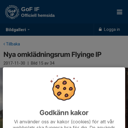
GoF IF
Officiell hemsida
Logga in
Bildgalleri
Tillbaka
Nya omklädningsrum Flyinge IP
2017-11-30
|
Bild
15
av 34
Godkänn kakor
Vi använder oss av kakor (cookies) för att vår
webbplats ska fungera bra för dig. De används