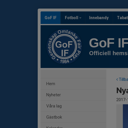
GoF IF
Fotboll
Innebandy
Tabat
GoF I
Officiell hems
Tillb
Hem
Nya
Nyheter
2017-
Våra lag
Gästbok