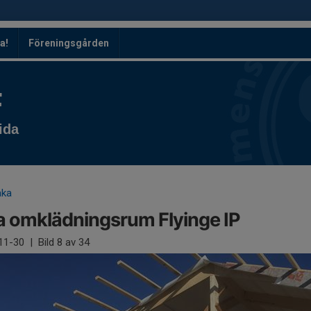
a!
Föreningsgården
F
ida
aka
 omklädningsrum Flyinge IP
11-30
|
Bild
8
av 34