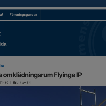
a!
Föreningsgården
F
ida
aka
 omklädningsrum Flyinge IP
11-30
|
Bild
7
av 34