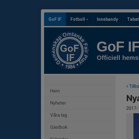
GoF IF
Fotboll
Innebandy
Tabat
GoF I
Officiell hems
Tillb
Hem
Nya
Nyheter
2017-
Våra lag
Gästbok