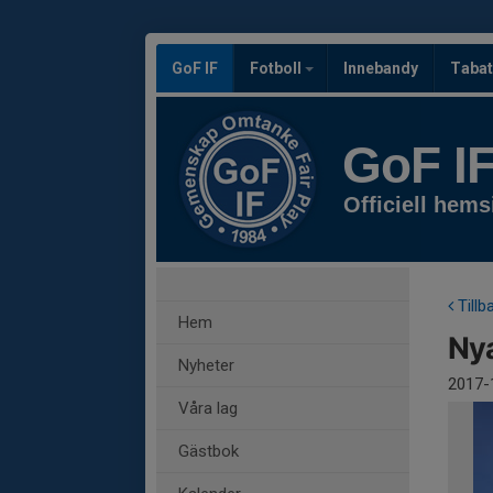
GoF IF
Fotboll
Innebandy
Tabat
GoF I
Officiell hems
Tillb
Hem
Nya
Nyheter
2017-
Våra lag
Gästbok