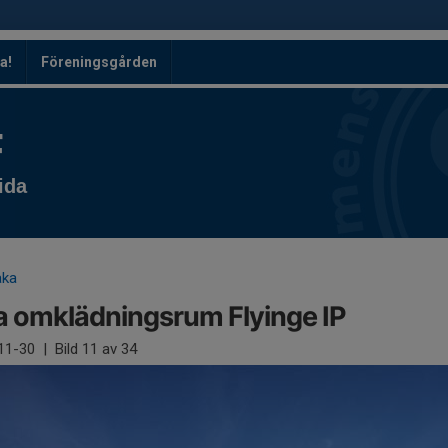
a!
Föreningsgården
F
ida
aka
 omklädningsrum Flyinge IP
11-30
|
Bild
11
av 34