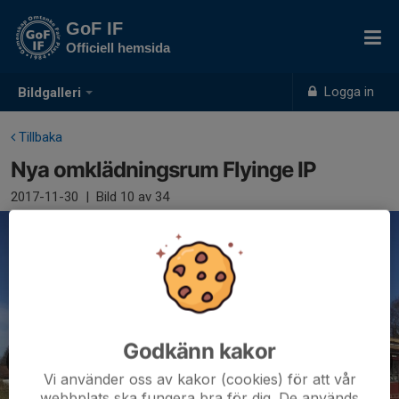
GoF IF
Officiell hemsida
Logga in
Bildgalleri
Tillbaka
Nya omklädningsrum Flyinge IP
2017-11-30
|
Bild
10
av 34
Godkänn kakor
Vi använder oss av kakor (cookies) för att vår
webbplats ska fungera bra för dig. De används