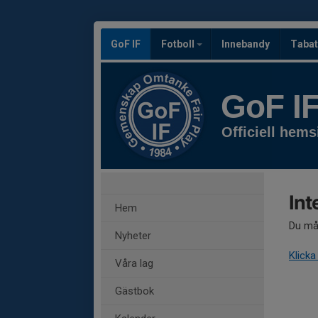
GoF IF
Fotboll
Innebandy
Tabat
GoF I
Officiell hems
Int
Hem
Du mås
Nyheter
Klicka
Våra lag
Gästbok