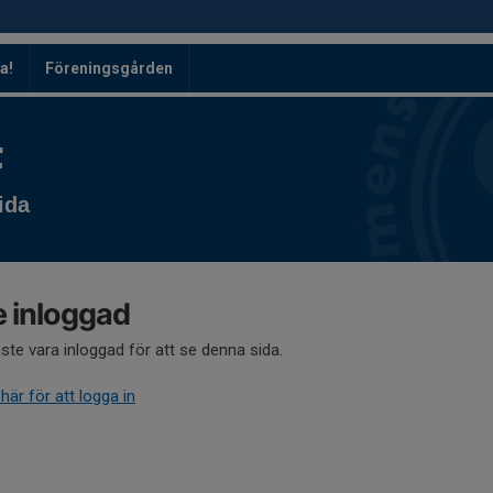
a!
Föreningsgården
F
ida
e inloggad
te vara inloggad för att se denna sida.
 här för att logga in