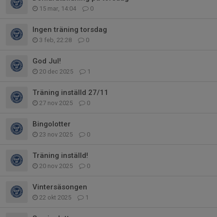
15 mar, 14:04
0
Ingen träning torsdag
3 feb, 22:28
0
God Jul!
20 dec 2025
1
Träning inställd 27/11
27 nov 2025
0
Bingolotter
23 nov 2025
0
Träning inställd!
20 nov 2025
0
Vintersäsongen
22 okt 2025
1