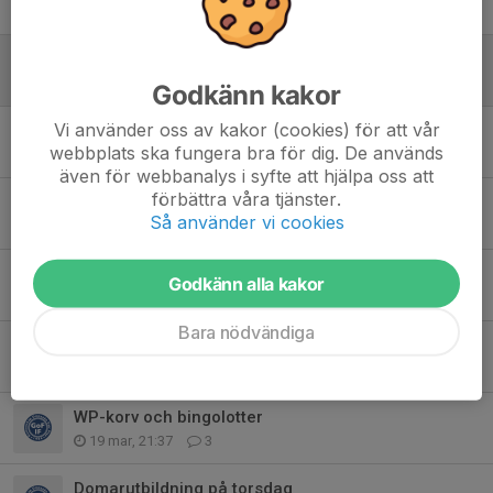
2 aug, 21:25
2
Sommarlov
15 jun, 08:47
0
Godkänn kakor
Vi använder oss av kakor (cookies) för att vår
Sverigelotter
webbplats ska fungera bra för dig. De används
12 jun, 09:27
0
även för webbanalys i syfte att hjälpa oss att
förbättra våra tjänster.
Match flyttad
Så använder vi cookies
4 jun, 14:25
0
Bambusa-försäljning
Godkänn alla kakor
20 maj, 12:37
0
Bara nödvändiga
Kioskschema - vårsäsongen
12 apr, 11:07
2
WP-korv och bingolotter
19 mar, 21:37
3
Domarutbildning på torsdag