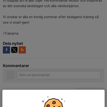
Vi hoppas att ni alla följer VM kommande veckor och inspireras
av det svenska landslaget och alla världsstjärnor.
Vi önskar er alla en trevlig sommar efter tisdagens träning så
ses vi snart igen!
/Tränarna
Dela nyhet
Kommentarer
Tidigare nyheter
Höstsäsongen drar igång!