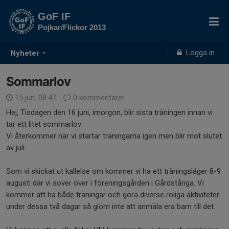
GoF IF
Pojkar/Flickor 2013
Logga in
Nyheter
Sommarlov
15 jun, 08:47
0 kommentarer
Hej, Tisdagen den 16 juni, imorgon, blir sista träningen innan vi
tar ett litet sommarlov.
Vi återkommer när vi startar träningarna igen men blir mot slutet
av juli.
Som vi skickat ut kallelse om kommer vi ha ett träningsläger 8-9
augusti där vi sover över i föreningsgården i Gårdstånga. Vi
kommer att ha både träningar och göra diverse roliga aktiviteter
under dessa två dagar så glöm inte att anmäla era barn till det.