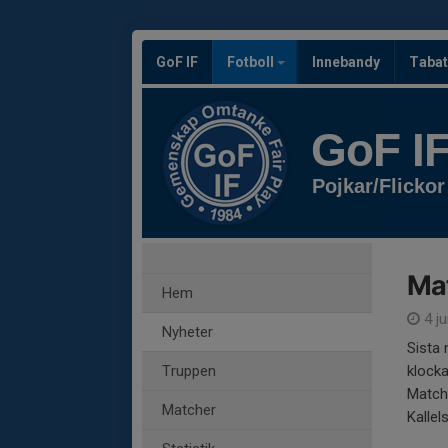
GoF IF
Fotboll
Innebandy
Tabat
GoF I
Pojkar/Flickor
Mat
Hem
4 ju
Nyheter
Sista 
Truppen
klocka
Match
Matcher
Kallel