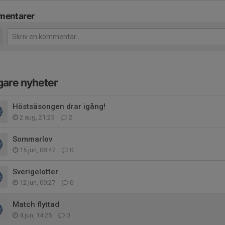
entarer
gare nyheter
Höstsäsongen drar igång!
2 aug, 21:25
2
Sommarlov
15 jun, 08:47
0
Sverigelotter
12 jun, 09:27
0
Match flyttad
4 jun, 14:25
0