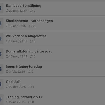
Bambusa-försäljning
20 maj, 12:37
0
Kioskschema - vårsäsongen
12 apr, 11:07
2
WP-korv och bingolotter
19 mar, 21:37
3
Domarutbildning på torsdag
15 mar, 14:04
0
Ingen träning torsdag
3 feb, 22:28
0
God Jul!
20 dec 2025
1
Träning inställd 27/11
27 nov 2025
0