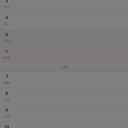
3
Tor
4
Fre
5
Lör
6
Sön
v.50
7
Mån
8
Tis
9
Ons
10