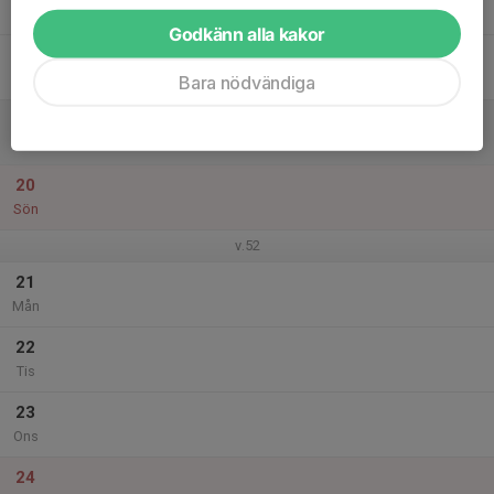
Tor
Godkänn alla kakor
18
Fre
Bara nödvändiga
19
Lör
20
Sön
v.52
21
Mån
22
Tis
23
Ons
24