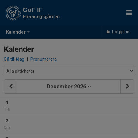
GoF IF
Föreningsgården
Logga in
Kalender
Kalender
Gå till idag
|
Prenumerera
December 2026
1
Tis
2
Ons