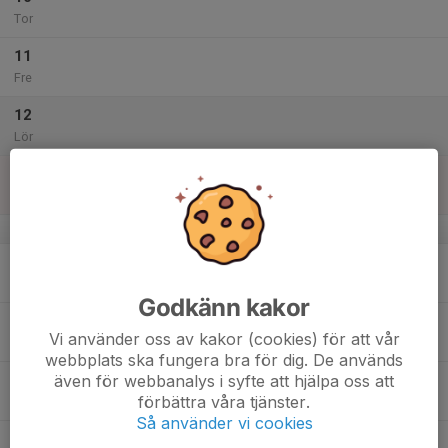
Tor
11
Fre
12
Lör
13
Sön
v.51
14
Mån
Godkänn kakor
15
Vi använder oss av kakor (cookies) för att vår
Tis
webbplats ska fungera bra för dig. De används
även för webbanalys i syfte att hjälpa oss att
16
förbättra våra tjänster.
Ons
Så använder vi cookies
17