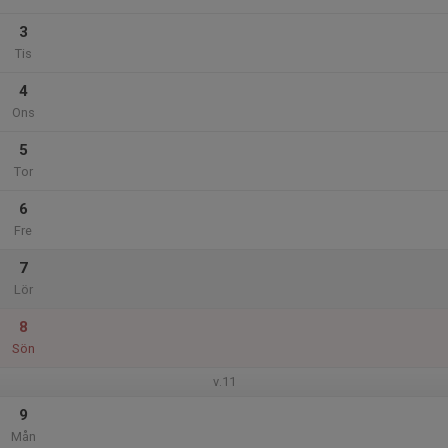
3
Tis
4
Ons
5
Tor
6
Fre
7
Lör
8
Sön
v.11
9
Mån