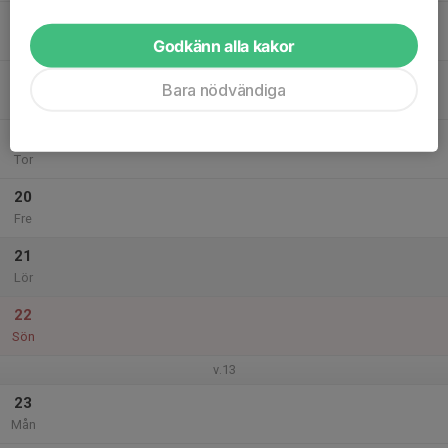
17
Tis
Godkänn alla kakor
18
Bara nödvändiga
Ons
19
Tor
20
Fre
21
Lör
22
Sön
v.13
23
Mån