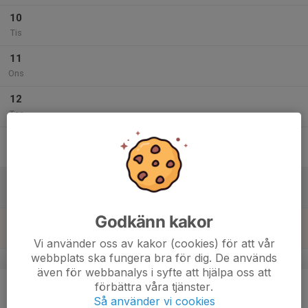
10
Tis
11
Ons
12
Tor
13
Fre
14
12:00
Bokat S.F
23:00
Lör
Föreningsgården Gårdstånga
Godkänn kakor
15
Sön
Vi använder oss av kakor (cookies) för att vår
webbplats ska fungera bra för dig. De används
v.12
även för webbanalys i syfte att hjälpa oss att
16
förbättra våra tjänster.
Mån
Så använder vi cookies