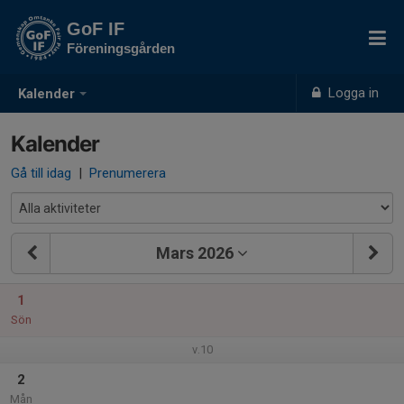
GoF IF
Föreningsgården
Logga in
Kalender
Kalender
Gå till idag
|
Prenumerera
Mars 2026
1
Sön
v.10
2
Mån