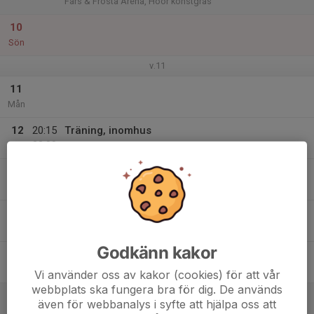
Färs & Frosta Arena, Höör konstgräs
10
Sön
v.11
11
Mån
12
20:15
Träning, inomhus
22:00
Tis
Berga konstgräshall, Eslöv
13
Ons
14
19:00
Träning, utomhus
20:30
Tor
Berga konstgräs, Eslöv
Godkänn kakor
15
Fre
Vi använder oss av kakor (cookies) för att vår
webbplats ska fungera bra för dig. De används
16
även för webbanalys i syfte att hjälpa oss att
Lör