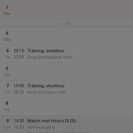
3
Sön
v.10
4
Mån
5
20:15
Träning, inomhus
22:00
Tis
Berga konstgräshall, Eslöv
6
Ons
7
19:00
Träning, utomhus
20:30
Tor
Berga konstgräs, Eslöv
8
Fre
9
14:30
Match mot Höörs IS (5)
16:30
Lör
DM Herrar grp.9