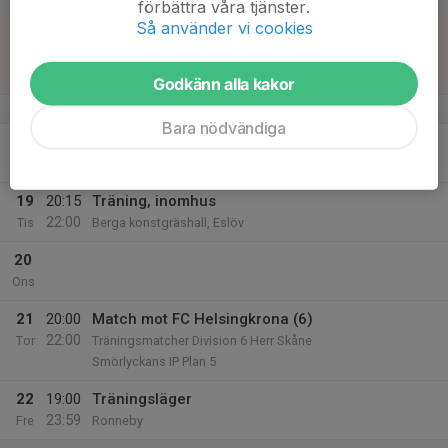
förbättra våra tjänster.
Så använder vi cookies
17
15:30
Match mot Bjärreds IF (4)
17:30
Sön
DM Herrar grp.9
Berga IP, konstgräs
Godkänn alla kakor
v.12
Bara nödvändiga
18
Mån
19
20:15
Träning, inomhus
22:00
Tis
Berga konstgräshall, Eslöv
20
Ons
21
20:00
Match mot FC Helsingkrona (6)
22:00
Tor
Träningsmatcher Division 6 Herr Skåne
Smörlyckans IP Plan 5
22
19:00
Träningsläger
23:59
Fre
Ronneby