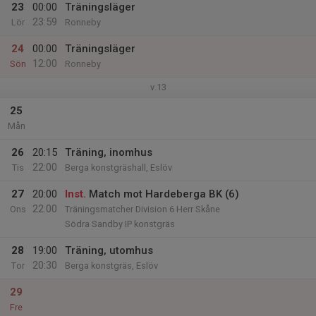
23
00:00
Träningsläger
23:59
Lör
Ronneby
24
00:00
Träningsläger
12:00
Sön
Ronneby
v.13
25
Mån
26
20:15
Träning, inomhus
22:00
Tis
Berga konstgräshall, Eslöv
27
20:00
Inst.
Match mot Hardeberga BK (6)
22:00
Ons
Träningsmatcher Division 6 Herr Skåne
Södra Sandby IP konstgräs
28
19:00
Träning, utomhus
20:30
Tor
Berga konstgräs, Eslöv
29
Fre