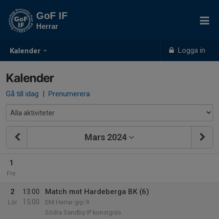
GoF IF
Herrar
Logga in
Kalender
Kalender
Gå till idag
|
Prenumerera
Mars 2024
1
Fre
2
13:00
Match mot Hardeberga BK (6)
15:00
Lör
DM Herrar grp.9
Södra Sandby IP konstgräs