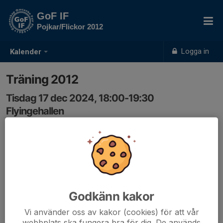
GoF IF
Pojkar/Flickor 2012
Logga in
Kalender
Träning 2012
Tisdag 17 dec 2024, 18:00-19:30
Flyingehallen
Samling: 18:00, Flyingehallen
Skickar ut en kallelse så vi vet hur många som kommer.
Så svara gärna.
Godkänn kakor
Vi använder oss av kakor (cookies) för att vår
webbplats ska fungera bra för dig. De används