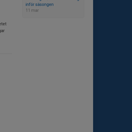
inför säsongen
11 mar
etet
gar