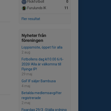
Flickfotboll
0
Furulunds IK
11
Fler resultat
Nyheter från
föreningen
Loppismöte, öppet för alla
2 aug
Fotbollens dag kl10.00 6/6-
2026! Alla är välkomna till
Flyinge IP!
29 maj
GoF IF säljer Bambusa
4 maj
Betalda medlemsavgifter
registrerade
2 maj
Fixardag 29/3 -Ställa ordning