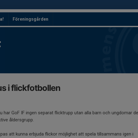
a!
Föreningsgården
F
s i flickfotbollen
u har GoF IF ingen separat flicktrupp utan alla barn och ungdomar del
tive åldersgrupp.
pas att kunna erbjuda flickor möjlighet att spela tillsammans igen i