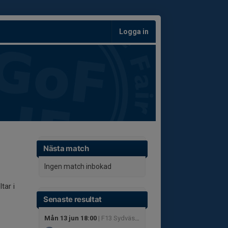
Logga in
Nästa match
Ingen match inbokad
tar i
Senaste resultat
Mån 13 jun 18:00
| F13 Sydvästra C1, vår