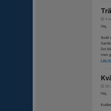
Trä
4 s
Hej,
Ikväll
Samlin
Det bl
men gä
Läs m
Kvä
28 
Hej,
Kvälle