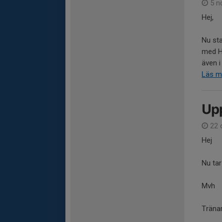
5 n
Hej,
Nu sta
med H
även i
Läs m
Upp
22 
Hej
Nu tar
Mvh
Träna