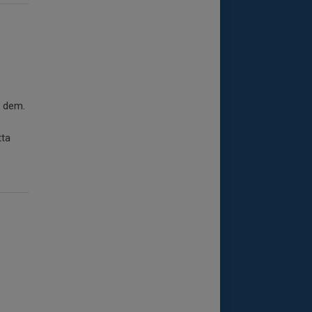
å dem.
tta