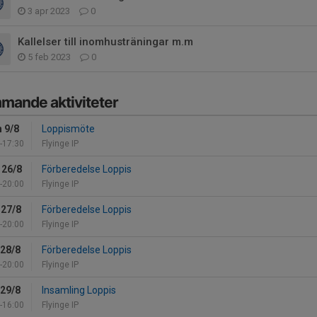
3 apr 2023
0
Kallelser till inomhusträningar m.m
5 feb 2023
0
mande aktiviteter
 9/8
Loppismöte
-17:30
Flyinge IP
 26/8
Förberedelse Loppis
-20:00
Flyinge IP
 27/8
Förberedelse Loppis
-20:00
Flyinge IP
 28/8
Förberedelse Loppis
-20:00
Flyinge IP
 29/8
Insamling Loppis
-16:00
Flyinge IP