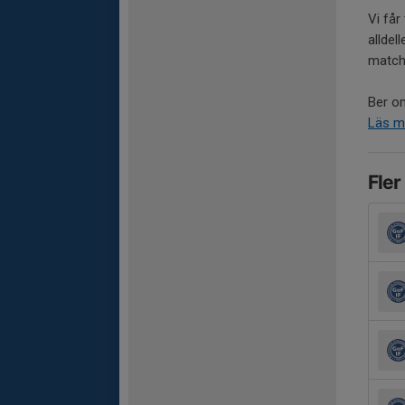
Vi får
alldel
matc
Ber om
Läs m
Fler