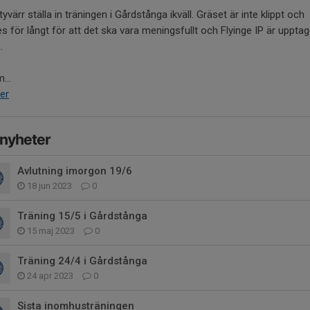
 tyvärr ställa in träningen i Gårdstånga ikväll. Gräset är inte klippt och
les för långt för att det ska vara meningsfullt och Flyinge IP är uppta
h.
...
er
 nyheter
Avlutning imorgon 19/6
18 jun 2023
0
Träning 15/5 i Gårdstånga
15 maj 2023
0
Träning 24/4 i Gårdstånga
24 apr 2023
0
Sista inomhusträningen