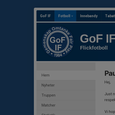
GoF IF
Fotboll
Innebandy
Tabat
GoF I
Flickfotboll
Pau
Hem
Hej,
Nyheter
Just n
Truppen
respek
Matcher
Vi hop