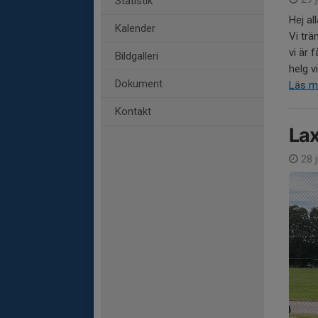
Statistik
Hej all
Kalender
Vi trä
vi är 
Bildgalleri
helg v
Dokument
Läs m
Kontakt
La
28 