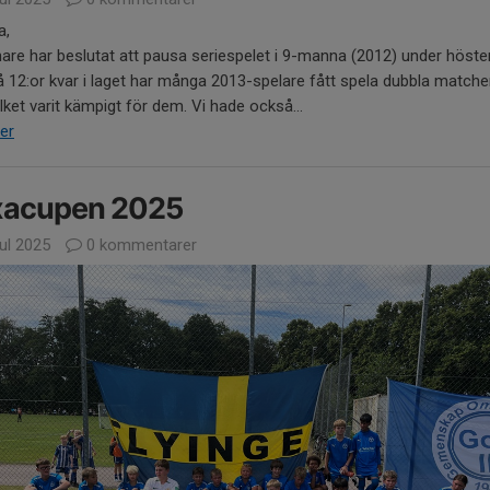
a,
nare har beslutat att pausa seriespelet i 9-manna (2012) under höste
få 12:or kvar i laget har många 2013-spelare fått spela dubbla matche
ilket varit kämpigt för dem. Vi hade också...
er
xacupen 2025
jul 2025
0 kommentarer