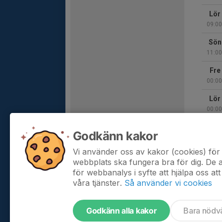
Lör
09:00
Sön
11:00
Fre
00:00
Lör
00:00
Sön
Godkänn kakor
00:00
Vi använder oss av kakor (cookies) för 
Hela 
webbplats ska fungera bra för dig. De
för webbanalys i syfte att hjälpa oss att
våra tjänster.
Så använder vi cookies
Godkänn alla kakor
Bara nödv