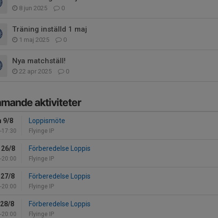
8 jun 2025
0
Träning inställd 1 maj
1 maj 2025
0
Nya matchställ!
22 apr 2025
0
mande aktiviteter
 9/8
Loppismöte
-17:30
Flyinge IP
 26/8
Förberedelse Loppis
-20:00
Flyinge IP
 27/8
Förberedelse Loppis
-20:00
Flyinge IP
 28/8
Förberedelse Loppis
-20:00
Flyinge IP