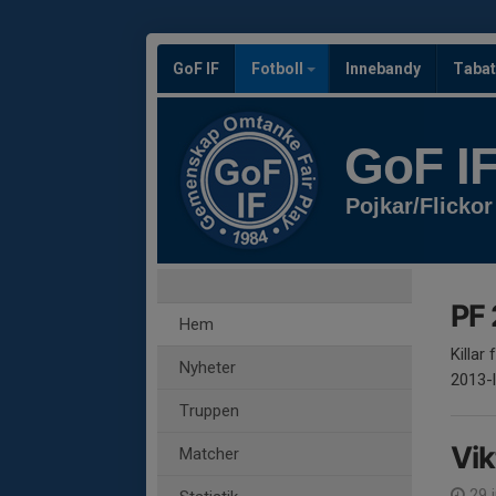
GoF IF
Fotboll
Innebandy
Tabat
GoF I
Pojkar/Flickor
PF
Hem
Killar
Nyheter
2013-l
Truppen
Vik
Matcher
29 