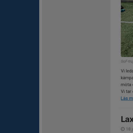
GoF-tr
Vi led
kämpad
möta d
Vi tar
Läs m
Lax
18 