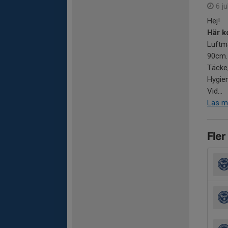
6 ju
Hej!
Här k
Luftma
90cm.
Täcke
Hygien
Vid...
Läs m
Fler