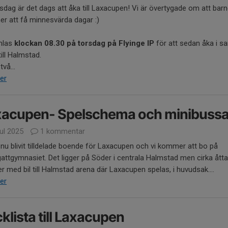
sdag är det dags att åka till Laxacupen! Vi är övertygade om att bar
r att få minnesvärda dagar :)
mlas
klockan 08.30 på torsdag på Flyinge IP
för att sedan åka i s
till Halmstad.
två...
er
xacupen- Spelschema och minibussa
jul 2025
1 kommentar
 nu blivit tilldelade boende för Laxacupen och vi kommer att bo på
attgymnasiet. Det ligger på Söder i centrala Halmstad men cirka åtta
r med bil till Halmstad arena där Laxacupen spelas, i huvudsak....
er
klista till Laxacupen