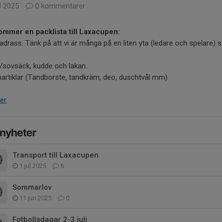
l 2025
0 kommentarer
ommer en packlista till Laxacupen:
drass. Tänk på att vi är många på en liten yta (ledare och spelare) 
/sovsäck, kudde och lakan.
artiklar (Tandborste, tandkräm, deo, duschtvål mm)
er
 nyheter
Transport till Laxacupen
1 jul 2025
6
Sommarlov
11 jun 2025
0
Fotbollsdagar 2-3 juli