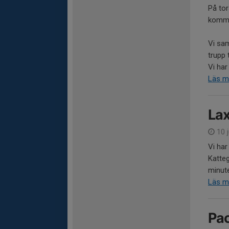
På tor
komme
Vi sa
trupp 
Vi har 
Läs m
La
10 
Vi har
Katteg
minute
Läs m
Pac