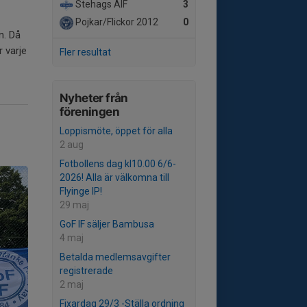
Stehags AIF
3
Pojkar/Flickor 2012
0
n. Då
r varje
Fler resultat
Nyheter från
föreningen
Loppismöte, öppet för alla
2 aug
Fotbollens dag kl10.00 6/6-
2026! Alla är välkomna till
Flyinge IP!
29 maj
GoF IF säljer Bambusa
4 maj
Betalda medlemsavgifter
registrerade
2 maj
Fixardag 29/3 -Ställa ordning