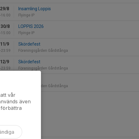
 29/8
Insamling Loppis
-16:00
Flyinge IP
 30/8
LOPPIS 2026
-15:00
Flyinge IP
 11/9
Skördefest
-23:59
Föreningsgården Gårdstånga
 12/9
Skördefest
-23:59
Föreningsgården Gårdstånga
 13/9
Skördefest
-23:59
Föreningsgården Gårdstånga
att vår
kalendern
 används även
 förbättra
ändiga