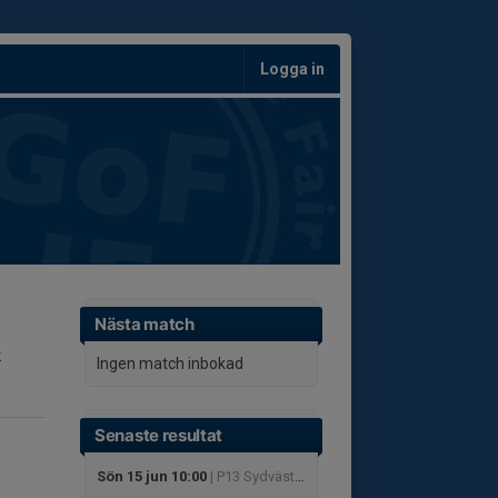
Logga in
Nästa match
k
Ingen match inbokad
Senaste resultat
Sön 15 jun 10:00
| P13 Sydvästra C4, vår