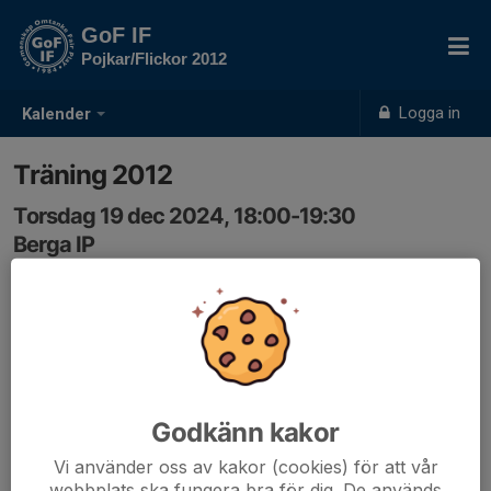
GoF IF
Pojkar/Flickor 2012
Logga in
Kalender
Träning 2012
Torsdag 19 dec 2024, 18:00-19:30
Berga IP
Samling: 18:00, Berga IP, Eslöv
Ta gärna kontakt med varandra för att samåka dit. Tänk
på att klä på er ordentligt!
Godkänn kakor
Vi använder oss av kakor (cookies) för att vår
webbplats ska fungera bra för dig. De används