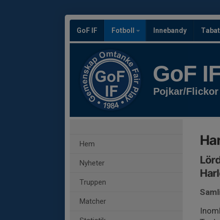
GoF IF
Fotboll
Innebandy
Tabat
GoF I
Pojkar/Flickor
Har
Hem
Lörd
Nyheter
Harl
Truppen
Samli
Matcher
Inomh