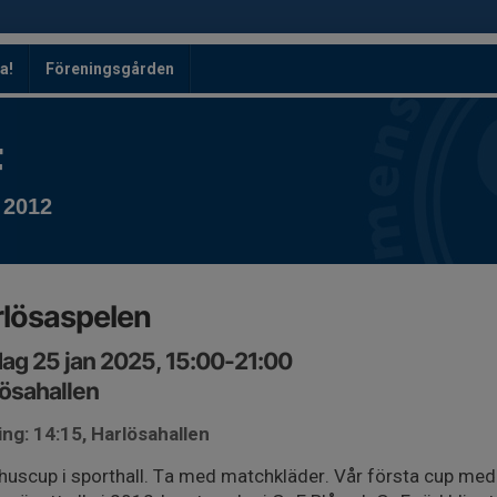
a!
Föreningsgården
F
 2012
lösaspelen
ag 25 jan 2025, 15:00-21:00
ösahallen
ng: 14:15, Harlösahallen
uscup i sporthall. Ta med matchkläder. Vår första cup med sl