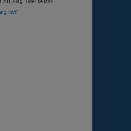
t 2013-lag. Tider se länk.
ang=SVE