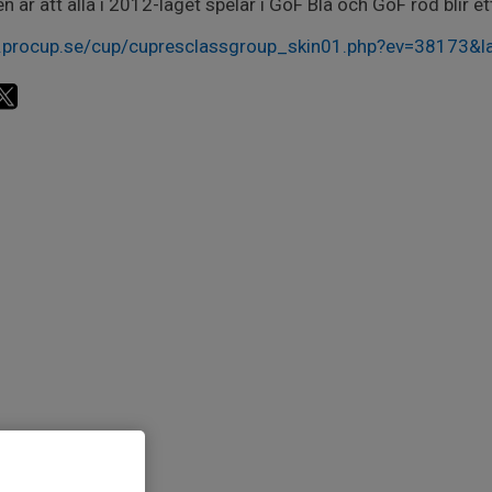
n är att alla i 2012-laget spelar i GoF Blå och GoF röd blir et
procup.se/cup/cupresclassgroup_skin01.php?ev=38173&l