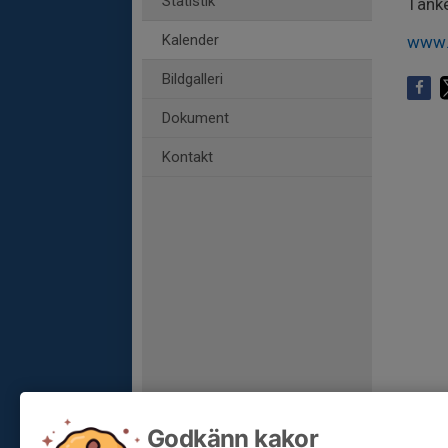
Statistik
Tanke
Kalender
www.
Bildgalleri
Dokument
Kontakt
Godkänn kakor