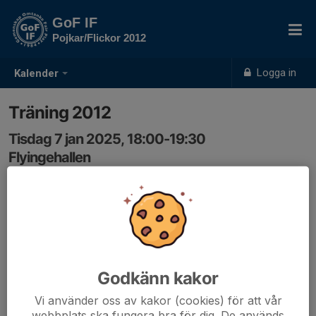
GoF IF
Pojkar/Flickor 2012
Logga in
Kalender
Träning 2012
Tisdag 7 jan 2025, 18:00-19:30
Flyingehallen
Samling: 18:00
Godkänn kakor
Vi använder oss av kakor (cookies) för att vår
webbplats ska fungera bra för dig. De används