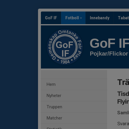
GoF IF
Fotboll
Innebandy
Tabat
GoF I
Pojkar/Flickor
Trä
Hem
Tisd
Nyheter
Flyi
Truppen
Saml
Matcher
Svara