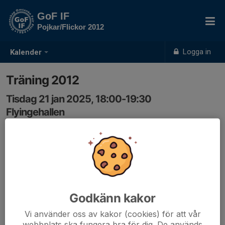
GoF IF
Pojkar/Flickor 2012
Logga in
Kalender
Träning 2012
Tisdag 21 jan 2025, 18:00-19:30
Flyingehallen
Samling: 18:00
Svara gärna så vi vet hur många som kommer. Bra om
alla kommer så vi får träning inför lördagens
inomhuscup.
Godkänn kakor
Vi använder oss av kakor (cookies) för att vår
webbplats ska fungera bra för dig. De används