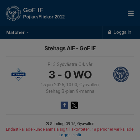
GoF IF
Pojkar/Flickor 2012
Logga in
Matcher
Stehags AIF - GoF IF
P13 Sydvästra C4, vår
3 - 0
WO
15 jun 2025, 10:00, Gyavallen,
Stehag B-plan 9-manna
Samling 09:15, Gyavallen
Endast kallade kunde anmäla sig till aktiviteten. 18 personer var kallade.
Logga in här