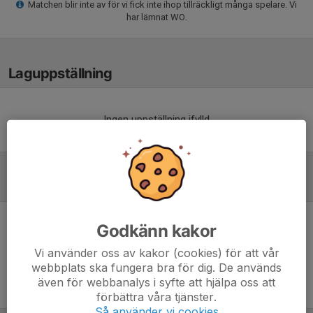
Matchen blir inte av för vi fick inte ihop tillräckligt många spelare. Vi
har lämnat WO.
Laguppställning
Ingen uppställning ifylld
Referat
Godkänn kakor
Inget referat skrivet
Vi använder oss av kakor (cookies) för att vår
webbplats ska fungera bra för dig. De används
även för webbanalys i syfte att hjälpa oss att
förbättra våra tjänster.
Så använder vi cookies