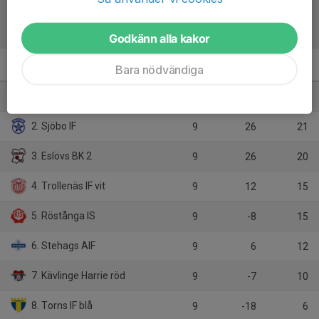
Tabell
Godkänn alla kakor
Bara nödvändiga
P13 Sydvästra C4, vår
M
+/-
P
1. Hörby FF
9
44
25
2. Sjöbo IF
9
26
21
3. Eslövs BK 2
9
26
20
4. Trollenäs IF vit
9
12
15
5. Röstånga IS
9
-8
15
6. Stehags AIF
9
6
12
7. Kävlinge Harrie röd
9
-7
10
8. Torns IF blå
9
-18
6