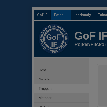
GoF IF
Fotboll
Innebandy
Tabat
GoF I
Pojkar/Flickor
Hem
Nyheter
Truppen
Matcher