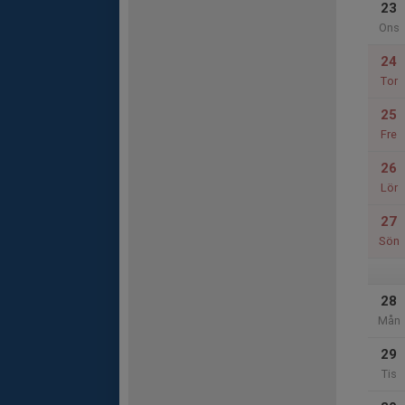
23
Ons
24
Tor
25
Fre
26
Lör
27
Sön
28
Mån
29
Tis