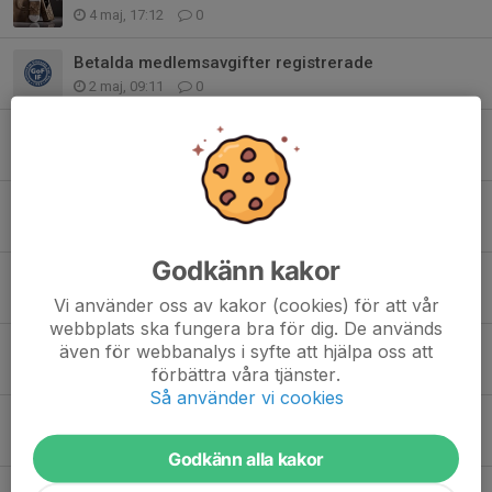
4 maj, 17:12
0
Betalda medlemsavgifter registrerade
2 maj, 09:11
0
Fixardag 29/3 -Ställa ordning inför säsongen
11 mar, 20:18
0
Betala medlemsavgiften med Fritidskortet
10 mar, 15:40
0
Godkänn kakor
Varning för fejk mail
6 mar, 10:24
0
Vi använder oss av kakor (cookies) för att vår
webbplats ska fungera bra för dig. De används
Extra årsmöte 11 mars
även för webbanalys i syfte att hjälpa oss att
3 mar, 19:27
0
förbättra våra tjänster.
Så använder vi cookies
Årsmöte 2026 22 februari
26 jan, 08:24
0
Godkänn alla kakor
Glömde du hämta Newbody?