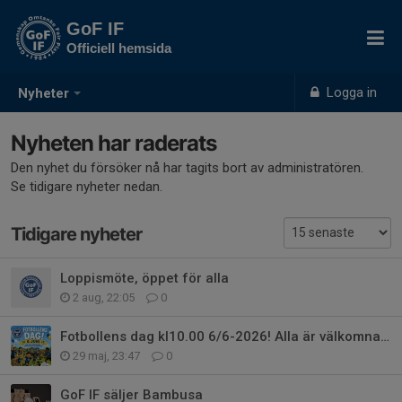
GoF IF
Officiell hemsida
Logga in
Nyheter
Nyheten har raderats
Den nyhet du försöker nå har tagits bort av administratören.
Se tidigare nyheter nedan.
Tidigare nyheter
Loppismöte, öppet för alla
2 aug, 22:05
0
Fotbollens dag kl10.00 6/6-2026! Alla är välkomna till Flyinge IP!
29 maj, 23:47
0
GoF IF säljer Bambusa