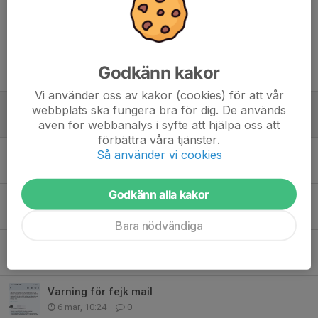
Loppismöte, öppet för alla
2 aug, 22:05
0
Fotbollens dag kl10.00 6/6-2026! Alla är välkomna till Flyinge IP!
Godkänn kakor
29 maj, 23:47
0
Vi använder oss av kakor (cookies) för att vår
GoF IF säljer Bambusa
webbplats ska fungera bra för dig. De används
4 maj, 17:12
0
även för webbanalys i syfte att hjälpa oss att
förbättra våra tjänster.
Betalda medlemsavgifter registrerade
Så använder vi cookies
2 maj, 09:11
0
Godkänn alla kakor
Fixardag 29/3 -Ställa ordning inför säsongen
11 mar, 20:18
0
Bara nödvändiga
Betala medlemsavgiften med Fritidskortet
10 mar, 15:40
0
Varning för fejk mail
6 mar, 10:24
0