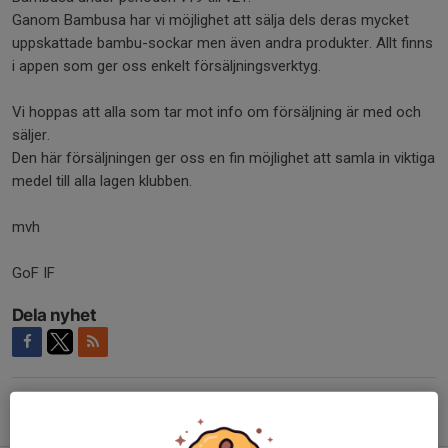
Ganom Bambusa har vi möjlighet att sälja dels deras mycket
uppskattade bambu-sockar men även andra produkter. Allt finns
i appen som ger oss enkelt försäljningsverktyg.
Vi hoppas att alla som tar mot info om försäljning är med och
säljer.
Den här försäljningen ger oss en fin möjlighet att samla in viktiga
medel till alla lagen klubben.
mvh
GoF IF
Dela nyhet
Tidigare nyheter