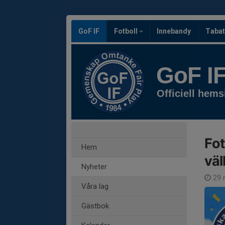
GoF IF
Fotboll
Innebandy
Tabat
GoF I
Officiell hems
Fot
Hem
väl
Nyheter
29 
Våra lag
Gästbok