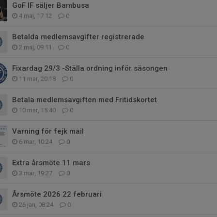
GoF IF säljer Bambusa
4 maj, 17:12
0
Betalda medlemsavgifter registrerade
2 maj, 09:11
0
Fixardag 29/3 -Ställa ordning inför säsongen
11 mar, 20:18
0
Betala medlemsavgiften med Fritidskortet
10 mar, 15:40
0
Varning för fejk mail
6 mar, 10:24
0
Extra årsmöte 11 mars
3 mar, 19:27
0
Årsmöte 2026 22 februari
26 jan, 08:24
0