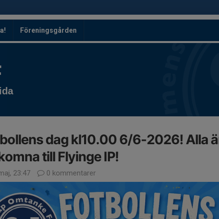
a!
Föreningsgården
F
ida
bollens dag kl10.00 6/6-2026! Alla ä
komna till Flyinge IP!
maj, 23:47
0 kommentarer