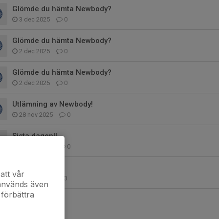
Glömde du hämta Newbody?
3 dec 2025
0
Glömde du hämta Newbody?
2 dec 2025
0
Glömde du hämta Newbody?
2 dec 2025
0
Utlämning av Newbody!
28 nov 2025
0
Sista dagen!!
14 nov 2025
0
Kom ihåg!!
att vår
3 nov 2025
0
 används även
 förbättra