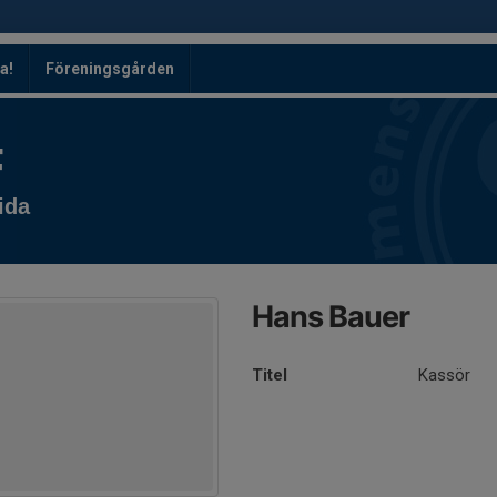
a!
Föreningsgården
F
ida
Hans Bauer
Titel
Kassör