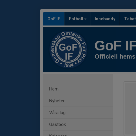
GoF IF
Fotboll
Innebandy
Tabat
GoF I
Officiell hems
Hem
Nyheter
Våra lag
Gästbok