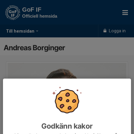
GoF IF
Officiell hemsida
Logga in
Till hemsidan
Andreas Borginger
Godkänn kakor