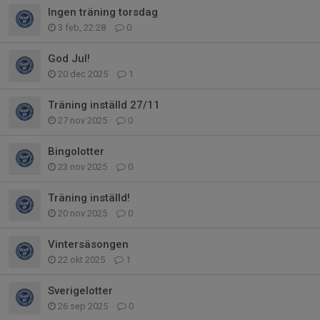
Ingen träning torsdag
3 feb, 22:28
0
God Jul!
20 dec 2025
1
Träning inställd 27/11
27 nov 2025
0
Bingolotter
23 nov 2025
0
Träning inställd!
20 nov 2025
0
Vintersäsongen
22 okt 2025
1
Sverigelotter
26 sep 2025
0