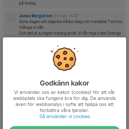
på tisdag.
Jonas Bergström
31 mar, 14:47
Sista dagen att sälja korvlådor idag och meddela Toni hur
många ni sålt.
Och det är ju ingen träning ikväll. Vi får heja fram Sverige
mot Polen!
Jonas Bergström
14 apr, 07:32
Påminnelse om att man ska hämta korvlådor ikväll.
Utlämning sker på Flyinge IP 19.15-20.00.
Godkänn kakor
Vi använder oss av kakor (cookies) för att vår
webbplats ska fungera bra för dig. De används
Tidigare nyheter
även för webbanalys i syfte att hjälpa oss att
förbättra våra tjänster.
Höstsäsongen drar igång!
Så använder vi cookies
2 aug, 21:25
2