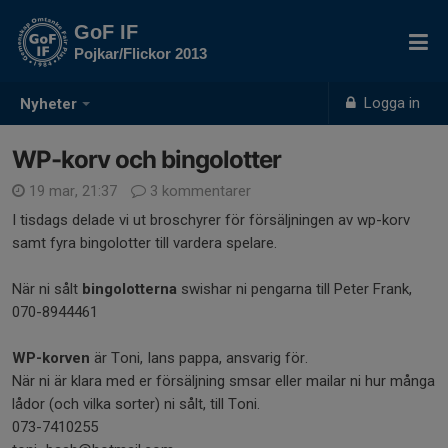
GoF IF
Pojkar/Flickor 2013
Logga in
Nyheter
WP-korv och bingolotter
19 mar, 21:37
3 kommentarer
I tisdags delade vi ut broschyrer för försäljningen av wp-korv
samt fyra bingolotter till vardera spelare.
När ni sålt
bingolotterna
swishar ni pengarna till Peter Frank,
070-8944461
WP-korven
är Toni, Ians pappa, ansvarig för.
När ni är klara med er försäljning smsar eller mailar ni hur många
lådor (och vilka sorter) ni sålt, till Toni.
073-7410255