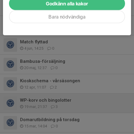
Sommarlov
Godkänn alla kakor
15 jun, 08:47
0
Bara nödvändiga
Sverigelotter
12 jun, 09:27
0
Match flyttad
4 jun, 14:25
0
Bambusa-försäljning
20 maj, 12:37
0
Kioskschema - vårsäsongen
12 apr, 11:07
2
WP-korv och bingolotter
19 mar, 21:37
3
Domarutbildning på torsdag
15 mar, 14:04
0