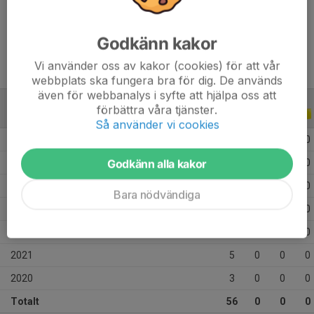
Ålder
12 år
Godkänn kakor
Vi använder oss av kakor (cookies) för att vår
webbplats ska fungera bra för dig. De används
även för webbanalys i syfte att hjälpa oss att
förbättra våra tjänster.
ALLA SERIER
ALLA ÅR
Så använder vi cookies
2026
5
0
0
0
Godkänn alla kakor
2025
19
0
0
0
2024
1
0
0
0
Bara nödvändiga
2023
7
0
0
0
2022
16
0
0
0
2021
5
0
0
0
2020
3
0
0
0
Totalt
56
0
0
0