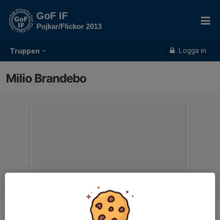
GoF IF
Pojkar/Flickor 2013
Logga in
Truppen
Milio Brandebo
Position
-