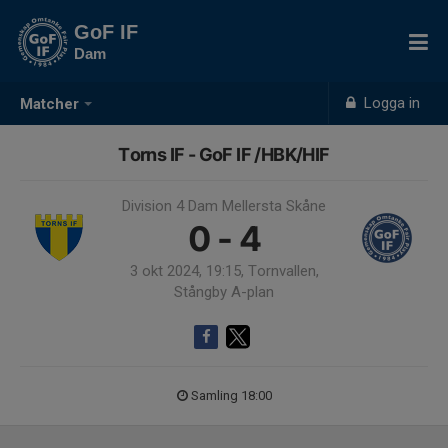
GoF IF
Dam
Logga in
Matcher
Torns IF - GoF IF /HBK/HIF
Division 4 Dam Mellersta Skåne
0 - 4
3 okt 2024, 19:15, Tornvallen,
Stångby A-plan
Samling 18:00