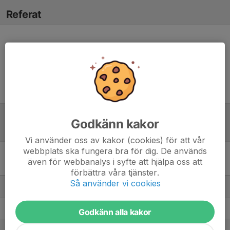
Referat
Inget referat skrivet
Godkänn kakor
Tabell
Vi använder oss av kakor (cookies) för att vår
webbplats ska fungera bra för dig. De används
Division 4 Dam Mellersta
även för webbanalys i syfte att hjälpa oss att
Skåne
M
+/-
P
förbättra våra tjänster.
Så använder vi cookies
1. Lunds BOIS
20
95
56
2. Höörs IS
20
61
47
Godkänn alla kakor
3. Röstånga IS/Svalövs BK/Kågeröds BoIF