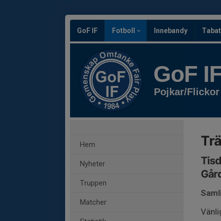
GoF IF
Fotboll
Innebandy
Tabat
GoF I
Pojkar/Flickor
Trä
Hem
Tisd
Nyheter
Gård
Truppen
Samli
Matcher
Vänli