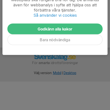
Elin Hernborg
även för webbanalys i syfte att hjälpa oss att
Ledare
förbättra våra tjänster.
Så använder vi cookies
073-444 94 65
elin@hernborg.se
Godkänn alla kakor
Bara nödvändiga
För
smarta
idrottsföreningar
Välj version:
Mobil
|
Desktop