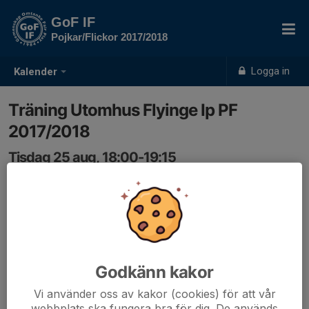
GoF IF
Pojkar/Flickor 2017/2018
Logga in
Kalender
Träning Utomhus Flyinge Ip PF
2017/2018
Tisdag 25 aug, 18:00-19:15
Flyinge idrottsplats
Samling: 18:00, Flyinge idrottsplats
Vänligen meddela om man kommer eller ej. Underlättar
träningsupplägget.
Godkänn kakor
Vi använder oss av kakor (cookies) för att vår
webbplats ska fungera bra för dig. De används